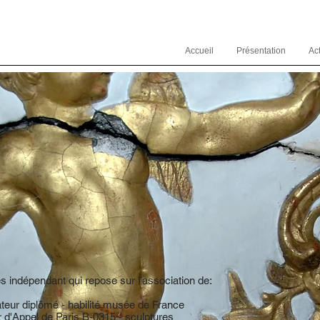
Accueil
Présentation
Act
es indépendant qui repose sur l’association de:
ateur diplômé - habilité musée de France
r d'Appel de Paris B-0315 - sculptures