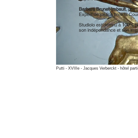
Barbara Brunet-Imbault
, phy
Expert de justice près la C
ou
Studiolo est détenu à
100% pa
son indépendance et son impa
Putti - XVIIIe -
Jacques Verberckt -
hôtel parti