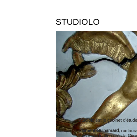
STUDIOLO
Studiolo
est le cabinet d’étud
Clément Guinamard
, restaur
Expert de justice près la Cou