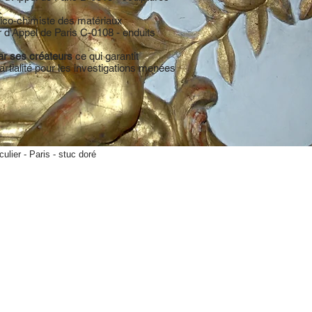
sico-chimiste des matériaux
r d'Appel de Paris C-0108 - enduits
r ses créateurs
ce qui garantit
rtialité pour les investigations menées
culier - Paris - stuc doré